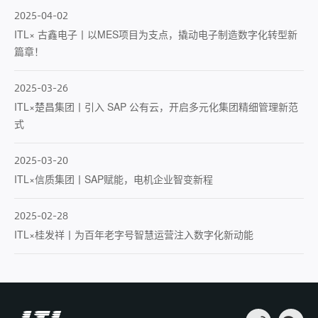
2025-04-02
ITL× 古鑫电子丨以MES项目为支点，撬动电子制造数字化转型新
篇章！
2025-03-26
ITL×楚昌集团丨引入 SAP 公有云，开启多元化集团精细管理新范
式
2025-03-20
ITL×信质集团丨SAP赋能，电机企业智变新程
2025-02-28
ITL×桂发祥丨为百年老字号智慧运营注入数字化新动能