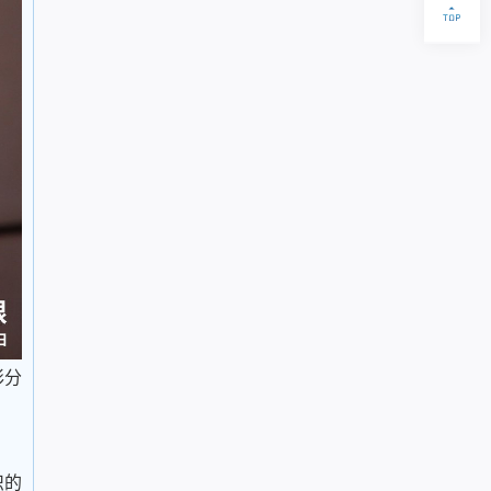
彩分
识的