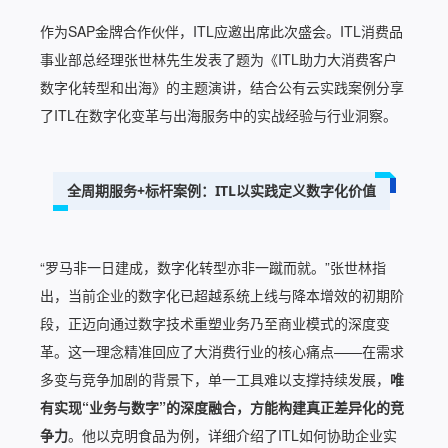
作为SAP金牌合作伙伴，ITL应邀出席此次盛会。ITL消费品
事业部总经理张世林先生发表了题为《ITL助力大消费客户
数字化转型和出海》的主题演讲，结合公有云实践案例分享
了ITL在数字化变革与出海服务中的实战经验与行业洞察。
全周期服务+标杆案例：
ITL以实践定义数字化价值
“罗马非一日建成，数字化转型亦非一蹴而就。”张世林指
出，当前企业的数字化已超越系统上线与降本增效的初期阶
段，正迈向通过数字技术重塑业务乃至商业模式的深度变
革。这一理念精准回应了大消费行业的核心痛点——在需求
多变与竞争加剧的背景下，单一工具难以支撑持续发展，
唯
有实现“业务与数字”的深度融合，方能构建真正差异化的竞
争力
。他以克明食品为例，详细介绍了ITL如何协助企业实