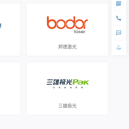
邦德激光
三雄极光