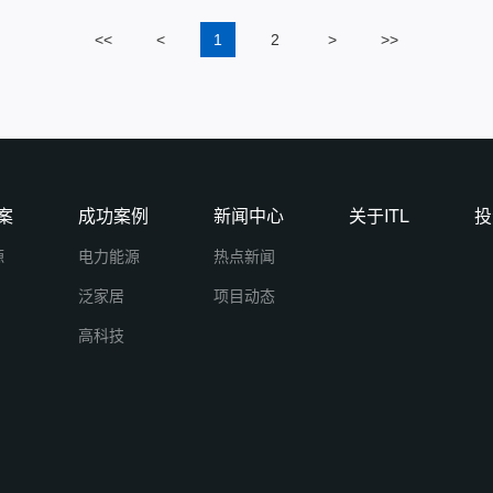
<<
<
1
2
>
>>
案
成功案例
新闻中心
关于ITL
投
源
电力能源
热点新闻
泛家居
项目动态
高科技