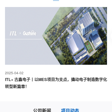
2025-04-02
20
ITL× 古鑫电子丨以MES项目为支点，撬动电子制造数字化
I
转型新篇章！
管
公司新闻
项目动态